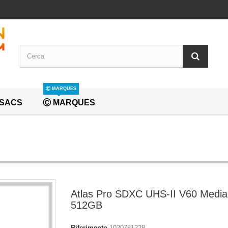
Ⓒ MARQUES
SACS
Ⓒ MARQUES
Atlas Pro SDXC UHS-II V60 Media
512GB
Riferimento
1020781228