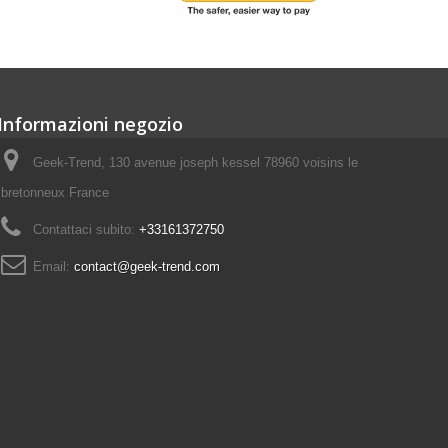
Informazioni negozio
Geek-Trend, 130 avenue joseph kessel 78960 voisins le
bretonneux France
Contattaci subito:
+33161372750
Email:
contact@geek-trend.com