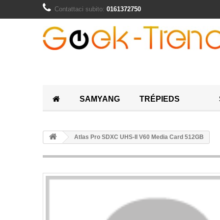
Contattaci subito:
0161372750
SAMYANG
TRÉPIEDS
Atlas Pro SDXC UHS-II V60 Media Card 512GB