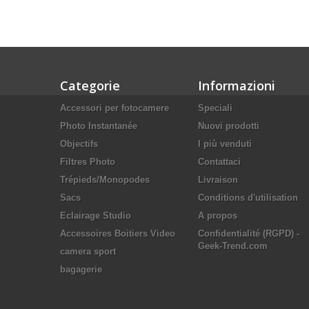
Categorie
Informazioni
Accessori per fotocamere
Speciali
Photo Instantanée
Nuovi prodotti
Objectifs
I più venduti
Filtres Photo
Contattaci
Trépieds/Monopodes
Livraison
Sacs
Conditions d'utilisation
Eclairage Studio
A propos
Accessoires Boitiers Video
Confidentialité (RGPD) -
Geek-Trend.com
camera sport
bagagerie