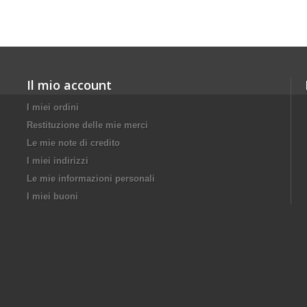
Il mio account
I miei ordini
Restituzione delle mie merci
Le mie note di credito
I miei indirizzi
Le mie informazioni personali
I miei buoni