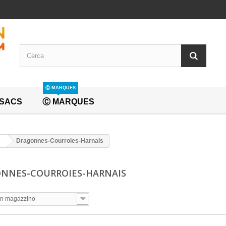
Ⓒ MARQUES
SACS
Ⓒ MARQUES
Dragonnes-Courroies-Harnais
NNES-COURROIES-HARNAIS
In magazzino