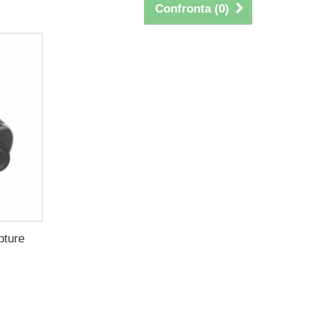
Confronta (
0
)
pture