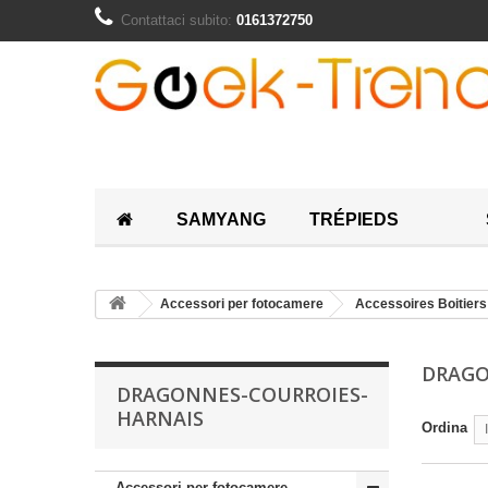
Contattaci subito:
0161372750
SAMYANG
TRÉPIEDS
Accessori per fotocamere
Accessoires Boitiers
DRAGO
DRAGONNES-COURROIES-
HARNAIS
Ordina
Accessori per fotocamere