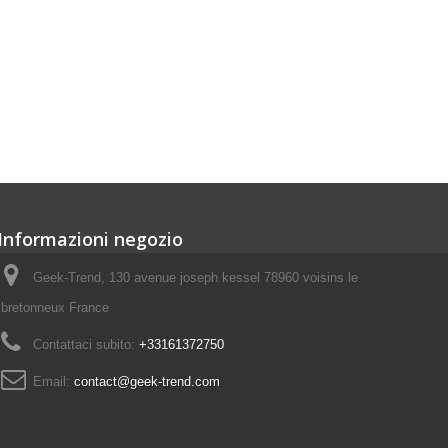
Informazioni negozio
Geek-Trend, 130 avenue joseph kessel 78960 voisins le
bretonneux France
Contattaci subito:
+33161372750
Email:
contact@geek-trend.com