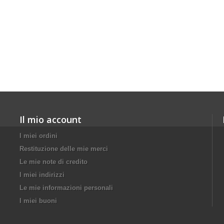
Il mio account
I miei ordini
Restituzione delle mie merci
Le mie note di credito
I miei indirizzi
Le mie informazioni personali
I miei buoni