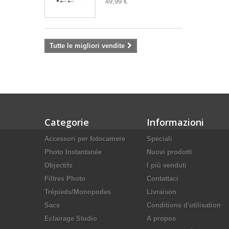
49,99 €
Tutte le migliori vendite
Categorie
Informazioni
Accessori per fotocamere
Speciali
Photo Instantanée
Nuovi prodotti
Objectifs
I più venduti
Filtres Photo
Contattaci
Trépieds/Monopodes
Livraison
Sacs
Conditions d'utilisation
Eclairage Studio
A propos