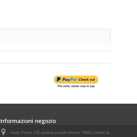
Informazioni negozio
Geek-Trend, 130 avenue joseph kessel 78960 voisins le