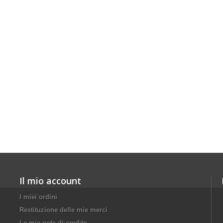
Il mio account
I miei ordini
Restituzione delle mie merci
Le mie note di credito