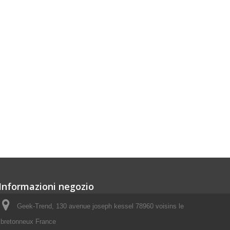
Informazioni negozio
Geek-Trend, 130 avenue joseph kessel 78960 voisins le
bretonneux France