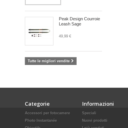
Peak Design Courroie
Leash Sage
49,99 €
Tutte le migliori vendite
Categorie
Informazioni
Accessori per fotocamere
Speciali
Photo Instantanée
Nuovi prodotti
Objectifs
I più venduti