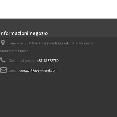
Informazioni negozio
Geek-Trend, 130 avenue joseph kessel 78960 voisins le
bretonneux France
Contattaci subito:
+33161372750
Email:
contact@geek-trend.com