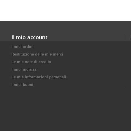
Il mio account
I miei ordini
Restituzione delle mie merci
Le mie note di credito
I miei indirizzi
Le mie informazioni personali
I miei buoni