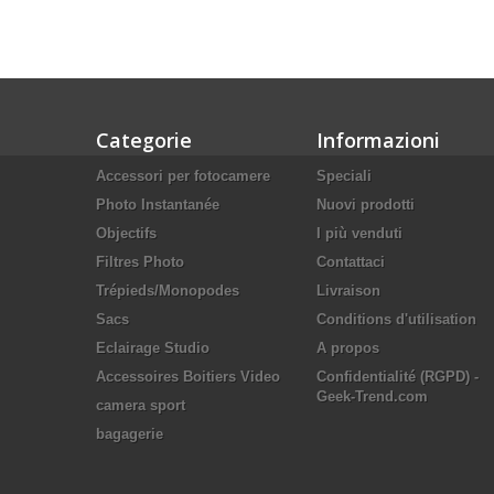
Categorie
Informazioni
Accessori per fotocamere
Speciali
Photo Instantanée
Nuovi prodotti
Objectifs
I più venduti
Filtres Photo
Contattaci
Trépieds/Monopodes
Livraison
Sacs
Conditions d'utilisation
Eclairage Studio
A propos
Accessoires Boitiers Video
Confidentialité (RGPD) -
Geek-Trend.com
camera sport
bagagerie