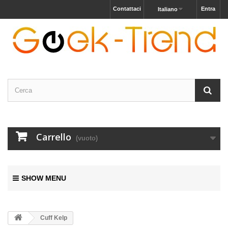
Contattaci
Entra
Italiano
Carrello
(vuoto)
SHOW MENU
Cuff Kelp