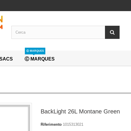
Ⓒ MARQUES
SACS
Ⓒ MARQUES
BackLight 26L Montane Green
Riferimento
1015313021