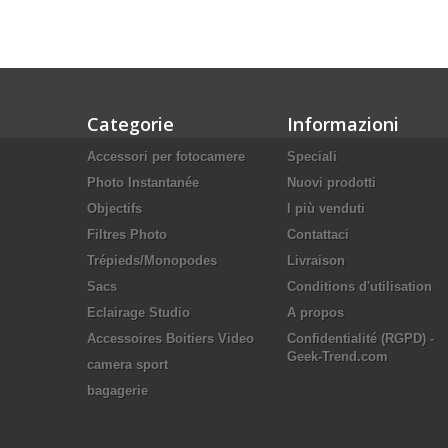
Categorie
Informazioni
Accessori per fotocamere
Speciali
Photo Instantanée
Nuovi prodotti
Objectifs
I più venduti
Filtres Photo
Contattaci
Trépieds/Monopodes
Livraison
Sacs
Conditions d'utilisation
Eclairage Studio
A propos
Accessoires Boitiers Video
Confidentialité (RGPD) -
Geek-Trend.com
camera sport
bagagerie