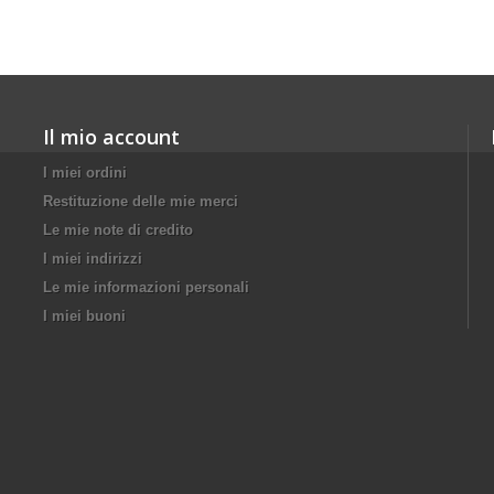
Il mio account
I miei ordini
Restituzione delle mie merci
Le mie note di credito
I miei indirizzi
Le mie informazioni personali
I miei buoni