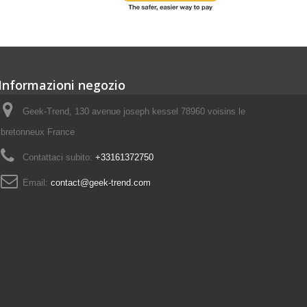
Informazioni negozio
Geek-Trend, 130 avenue joseph kessel 78960 voisins le
bretonneux France
Contattaci subito:
+33161372750
Email:
contact@geek-trend.com