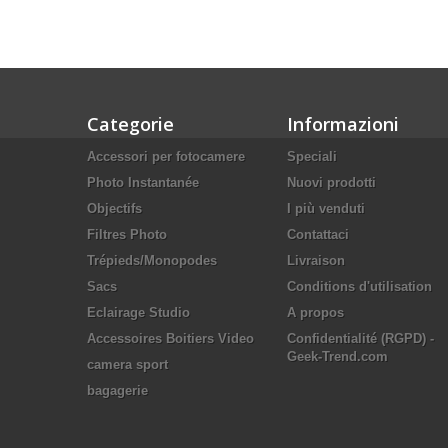
Categorie
Informazioni
Accessori per fotocamere
Speciali
Photo Instantanée
Nuovi prodotti
Objectifs
I più venduti
Filtres Photo
Contattaci
Trépieds/Monopodes
Livraison
Sacs
Conditions d'utilisation
Eclairage Studio
A propos
Accessoires Boitiers Video
Confidentialité (RGPD) -
Geek-Trend.com
camera sport
bagagerie