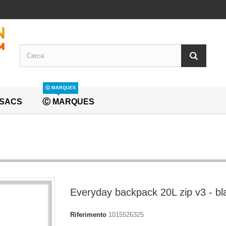
Ⓒ MARQUES
SACS
Ⓒ MARQUES
Everyday backpack 20L zip v3 - bl
Riferimento
1015526325