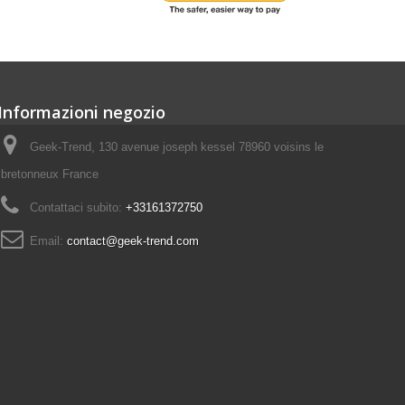
Informazioni negozio
Geek-Trend, 130 avenue joseph kessel 78960 voisins le
bretonneux France
Contattaci subito:
+33161372750
Email:
contact@geek-trend.com