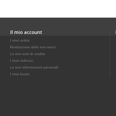
Il mio account
I miei ordini
Restituzione delle mie merci
Le mie note di credito
I miei indirizzi
Le mie informazioni personali
I miei buoni