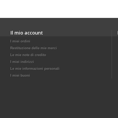
Il mio account
I miei ordini
Restituzione delle mie merci
Le mie note di credito
I miei indirizzi
Le mie informazioni personali
I miei buoni