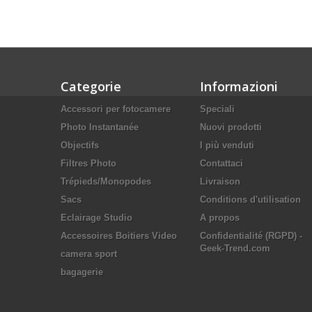
Categorie
Informazioni
Accessori per fotocamere
Speciali
Photo Instantanée
Nuovi prodotti
Objectifs
I più venduti
Filtres Photo
Contattaci
Trépieds/Monopodes
Livraison
Sacs
Conditions d'utilisation
Eclairage Studio
A propos
Accessoires Boitiers Video
Confidentialité (RGPD) -
Geek-Trend.com
camera sport
bagagerie