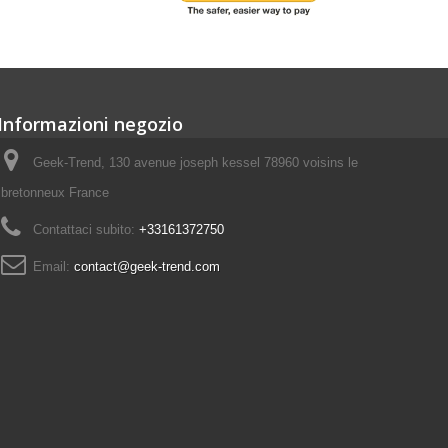
Informazioni negozio
Geek-Trend, 130 avenue joseph kessel 78960 voisins le
bretonneux France
Contattaci subito:
+33161372750
Email:
contact@geek-trend.com