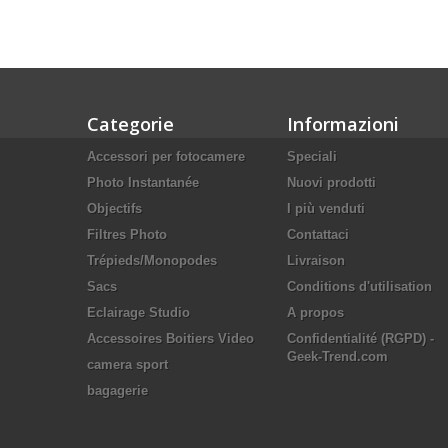
Categorie
Informazioni
Accessori per fotocamere
Speciali
Photo Instantanée
Nuovi prodotti
Objectifs
I più venduti
Filtres Photo
Contattaci
Trépieds/Monopodes
Livraison
Sacs
Conditions d'utilisation
Eclairage Studio
A propos
Accessoires Boitiers Video
Confidentialité (RGPD) -
Geek-Trend.com
camera sport
bagagerie