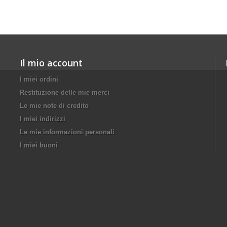
Il mio account
I miei ordini
Restituzione delle mie merci
Le mie note di credito
I miei indirizzi
Le mie informazioni personali
I miei buoni