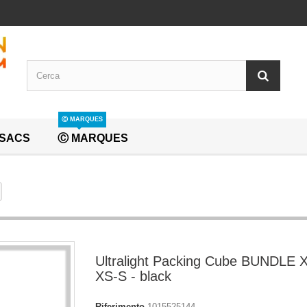
Ⓒ MARQUES
SACS
Ⓒ MARQUES
Ultralight Packing Cube BUNDLE 
XS-S - black
Riferimento
1015525144