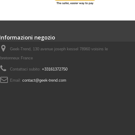
Informazioni negozio
Geek-Trend, 130 avenue joseph kessel 78960 voisins le
bretonneux France
Contattaci subito:
+33161372750
Email:
contact@geek-trend.com