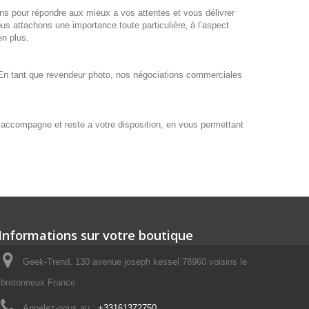
s pour répondre aux mieux a vos attentes et vous délivrer
us attachons une importance toute particulière‚ à l’aspect
en plus.
. En tant que revendeur photo, nos négociations commerciales
us accompagne et reste a votre disposition, en vous permettant
Informations sur votre boutique
Geek-Trend, 130 avenue joseph kessel 78960 voisins le
bretonneux France
Appelez-nous au :
+33161372750