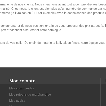
rmanente de nos clients. Nous cherchons avant tout a comprendre vos besoin
onnalisé. Chez nous, le client est bien plus qu’un numéro de commande car no
mmerce (la livraison en J+1 par exemple) avec la connaissance des produits 
concurrents et de nous positionner afin de vous proposer des prix attractifs
rix et viennent ainsi étoffer notre catalogue.
ment de vos colis. Du choix du matériel a la livraison finale, notre équipe vo
Mon compte
Mes commandes
Mes retours de marchandise
Mes avoirs