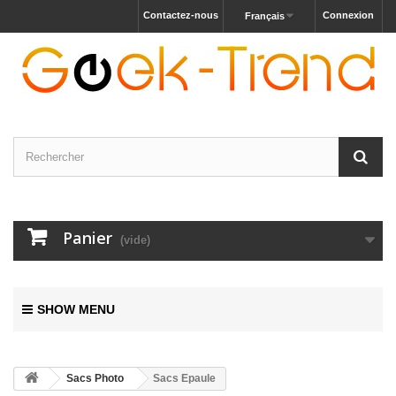
Contactez-nous
Connexion
Français
Panier
(vide)
SHOW MENU
Sacs Photo
Sacs Epaule