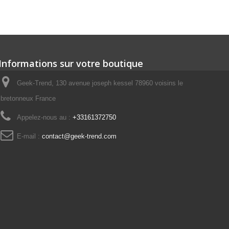
Informations sur votre boutique
Geek-Trend, 130 avenue joseph kessel 78960 voisins le
bretonneux France
Appelez-nous au :
+33161372750
E-mail :
contact@geek-trend.com