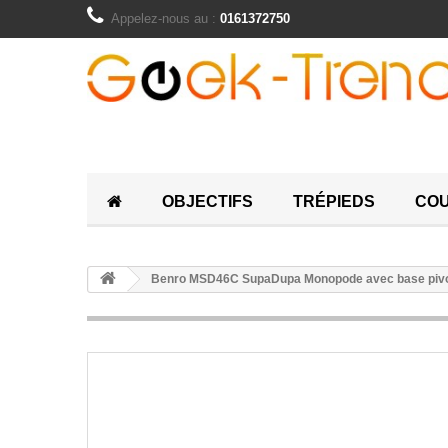
Appelez-nous au :
0161372750
OBJECTIFS
TRÉPIEDS
COU
Benro MSD46C SupaDupa Monopode avec base piv