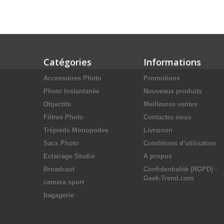
Catégories
Informations
Accessoires Photo
Promotions
Photo Instantanée
Nouveaux produits
Objectifs
Meilleures ventes
Filtres Photo
Contactez-nous
Trépieds Monopodes
Livraison
Sacs Photo
Conditions d'utilisation
Eclairage Studio
A propos
Broadcast
Confidentialité (RGPD) -
Geek-Trend.com
camera sport
bagagerie