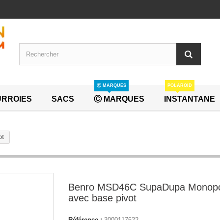
Ⓒ MARQUES
POLAROID
RROIES
SACS
Ⓒ MARQUES
INSTANTANE
ot
Benro MSD46C SupaDupa Monop
avec base pivot
Référence :
3000117622