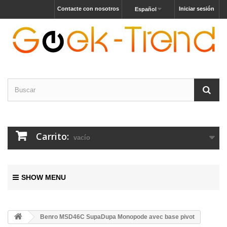
Contacte con nosotros
Iniciar sesión
Español
Carrito:
vacío
SHOW MENU
Benro MSD46C SupaDupa Monopode avec base pivot