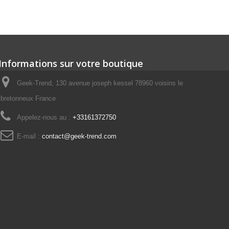
Informations sur votre boutique
Geek-Trend, 130 avenue joseph kessel 78960 voisins le
bretonneux France
Appelez-nous au :
+33161372750
E-mail :
contact@geek-trend.com