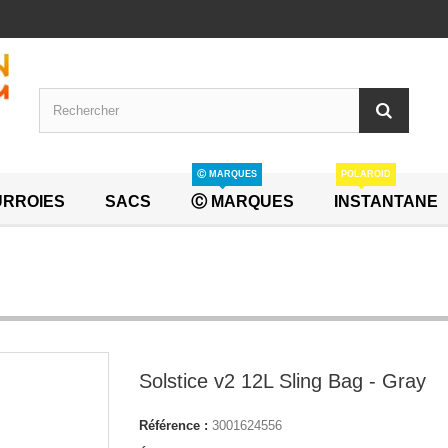
Ⓒ MARQUES
POLAROID
RROIES
SACS
Ⓒ MARQUES
INSTANTANE
Solstice v2 12L Sling Bag - Gray
Référence :
3001624556