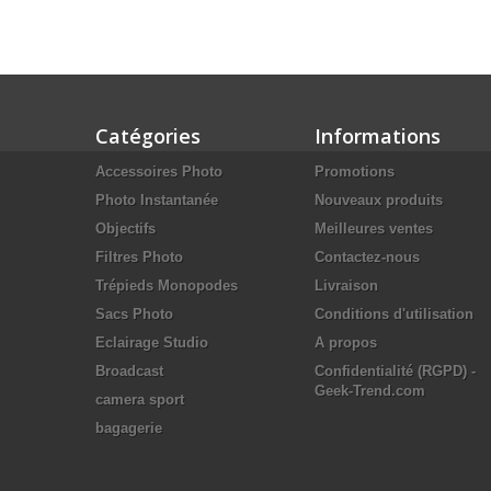
Catégories
Informations
Accessoires Photo
Promotions
Photo Instantanée
Nouveaux produits
Objectifs
Meilleures ventes
Filtres Photo
Contactez-nous
Trépieds Monopodes
Livraison
Sacs Photo
Conditions d'utilisation
Eclairage Studio
A propos
Broadcast
Confidentialité (RGPD) -
Geek-Trend.com
camera sport
bagagerie