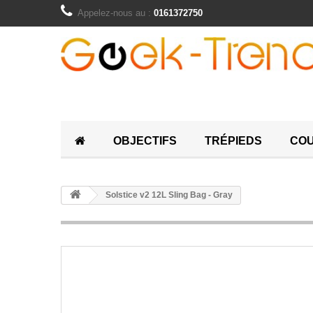
Appelez-nous au :
0161372750
OBJECTIFS
TRÉPIEDS
COU
Solstice v2 12L Sling Bag - Gray