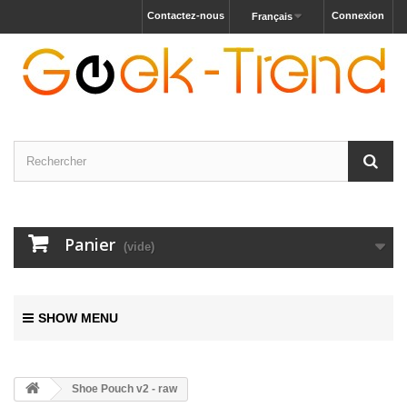
Contactez-nous
Connexion
Français
Panier
(vide)
SHOW MENU
Shoe Pouch v2 - raw