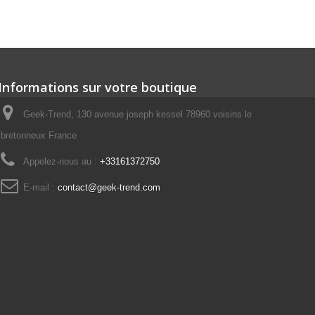
Informations sur votre boutique
Geek-Trend, 130 avenue joseph kessel 78960 voisins le
bretonneux France
Appelez-nous au :
+33161372750
E-mail :
contact@geek-trend.com