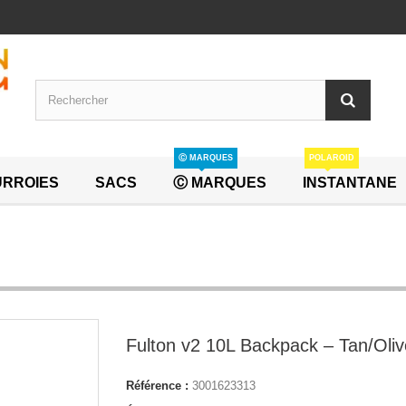
Ⓒ MARQUES
POLAROID
RROIES
SACS
Ⓒ MARQUES
INSTANTANE
Fulton v2 10L Backpack – Tan/Oliv
Référence :
3001623313