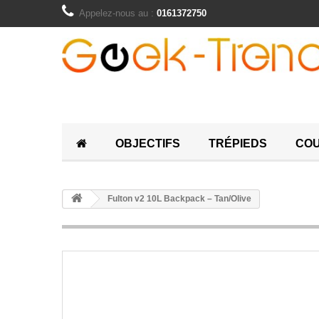
Appelez-nous au :
0161372750
OBJECTIFS
TRÉPIEDS
COU
Fulton v2 10L Backpack – Tan/Olive