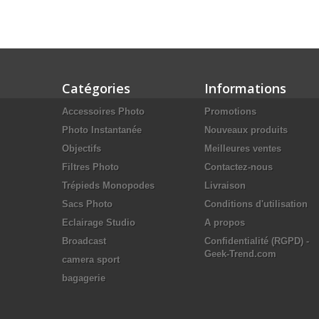
Catégories
Informations
Accessoires Photo
Promotions
Photo Instantanée
Nouveaux produits
Objectifs
Meilleures ventes
Filtres Photo
Contactez-nous
Trépieds Monopodes
Livraison
Sacs Photo
Conditions d'utilisation
Eclairage Studio
A propos
Broadcast
Confidentialité (RGPD) -
Geek-Trend.com
camera sport
bagagerie