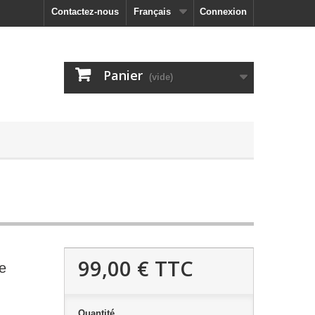
Contactez-nous
Français
Connexion
Panier
(vide)
99,00 €
TTC
e
Quantité