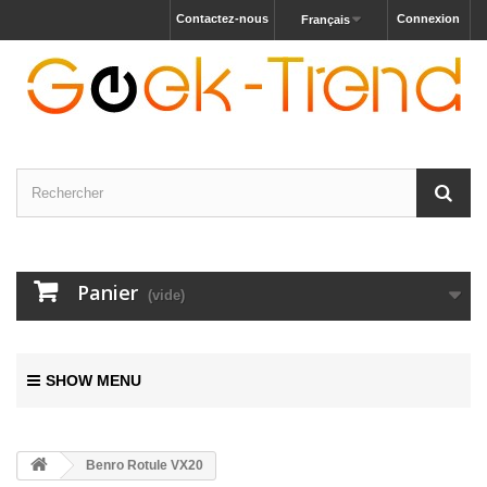
Contactez-nous
Connexion
Français
Panier
(vide)
SHOW MENU
Benro Rotule VX20