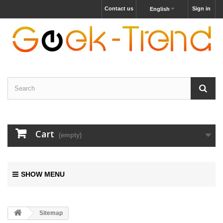
Contact us
Sign in
English
Cart
(empty)
SHOW MENU
Sitemap