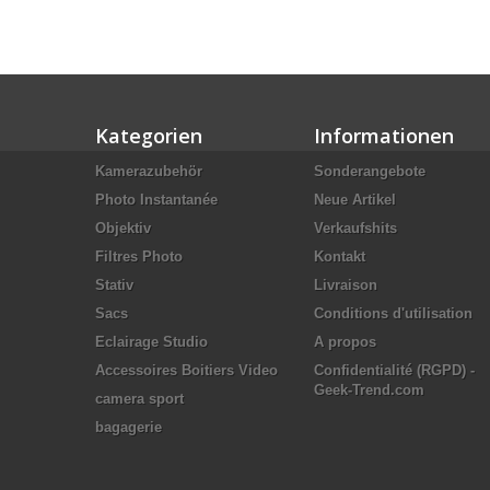
Kategorien
Informationen
Kamerazubehör
Sonderangebote
Photo Instantanée
Neue Artikel
Objektiv
Verkaufshits
Filtres Photo
Kontakt
Stativ
Livraison
Sacs
Conditions d'utilisation
Eclairage Studio
A propos
Accessoires Boitiers Video
Confidentialité (RGPD) -
Geek-Trend.com
camera sport
bagagerie