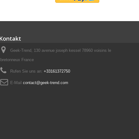
Kontakt
Geek-Trend, 130 avenue joseph kessel 78960 voisins le
bretonneux France
Rufen Sie uns an:
+33161372750
E-Mail
contact@geek-trend.com