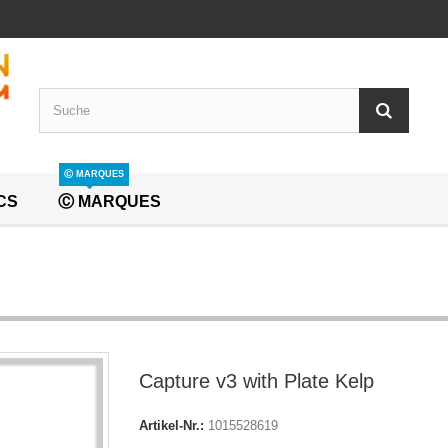
Ⓒ MARQUES
CS
Ⓒ MARQUES
Capture v3 with Plate Kelp
Artikel-Nr.:
1015528619