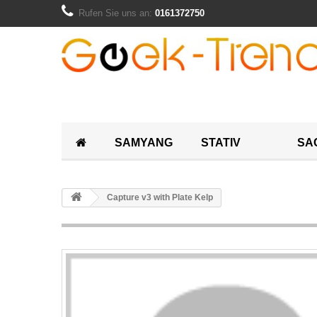
Rufen Sie uns an:
0161372750
SAMYANG
STATIV
SA
Capture v3 with Plate Kelp