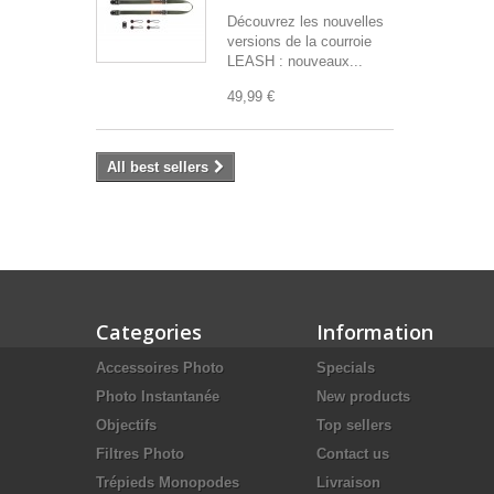
Découvrez les nouvelles
versions de la courroie
LEASH : nouveaux...
49,99 €
All best sellers
Categories
Information
Accessoires Photo
Specials
Photo Instantanée
New products
Objectifs
Top sellers
Filtres Photo
Contact us
Trépieds Monopodes
Livraison