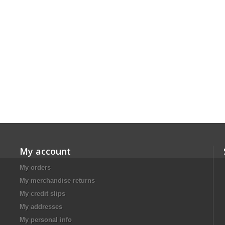
My account
My orders
My merchandise returns
My credit slips
My addresses
My personal info