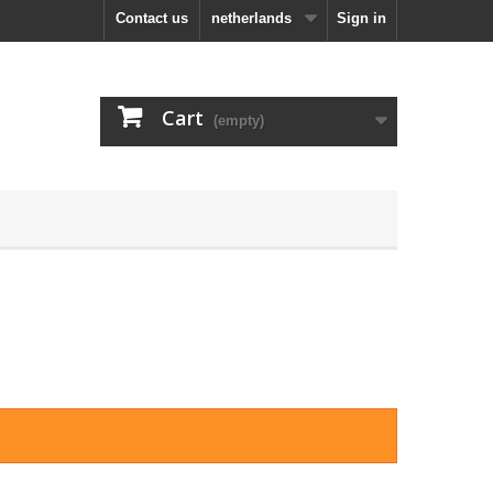
Contact us
netherlands
Sign in
Cart
(empty)