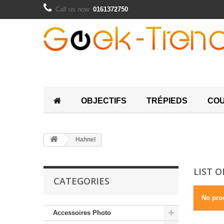
Call us now:
0161372750
OBJECTIFS
TRÉPIEDS
COU
Hahnel
LIST 
CATEGORIES
No prod
Accessoires Photo