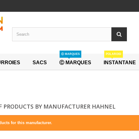
Ⓒ MARQUES
POLAROID
RROIES
SACS
Ⓒ MARQUES
INSTANTANE
OF PRODUCTS BY MANUFACTURER HAHNEL
ucts for this manufacturer.