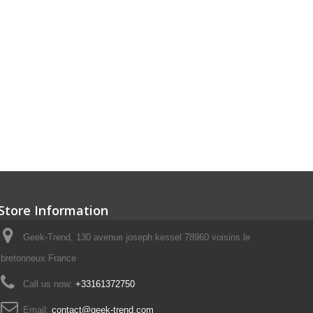
Store Information
Geek-Trend, 130 avenue joseph kessel 78960 voisins le
bretonneux France
Call us now:
+33161372750
Email:
contact@geek-trend.com