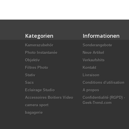
Kategorien
Informationen
Kamerazubehör
Sonderangebote
Photo Instantanée
Neue Artikel
Objektiv
Verkaufshits
Filtres Photo
Kontakt
Stativ
Livraison
Sacs
Conditions d'utilisation
Eclairage Studio
A propos
Accessoires Boitiers Video
Confidentialité (RGPD) -
Geek-Trend.com
camera sport
bagagerie