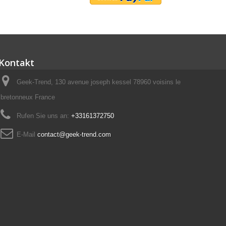
Kontakt
Geek-Trend, 130 avenue joseph kessel 78960 voisins le
bretonneux France
Rufen Sie uns an:
+33161372750
E-Mail
contact@geek-trend.com