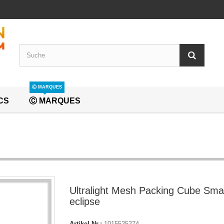
Ⓒ MARQUES
CS
Ⓒ MARQUES
Ultralight Mesh Packing Cube Smal
eclipse
Artikel-Nr.:
1015525274