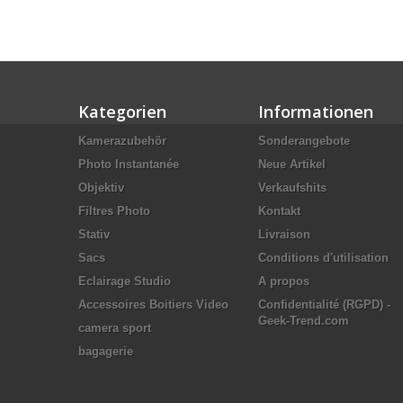
Kategorien
Informationen
Kamerazubehör
Sonderangebote
Photo Instantanée
Neue Artikel
Objektiv
Verkaufshits
Filtres Photo
Kontakt
Stativ
Livraison
Sacs
Conditions d'utilisation
Eclairage Studio
A propos
Accessoires Boitiers Video
Confidentialité (RGPD) -
Geek-Trend.com
camera sport
bagagerie