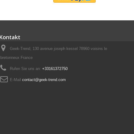
Kontakt
Geek-Trend, 130 avenue joseph kessel 78960 voisins le
bretonneux France
Rufen Sie uns an:
+33161372750
E-Mail
contact@geek-trend.com