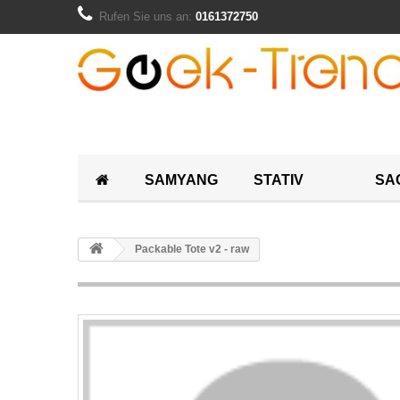
Rufen Sie uns an:
0161372750
SAMYANG
STATIV
SA
Packable Tote v2 - raw