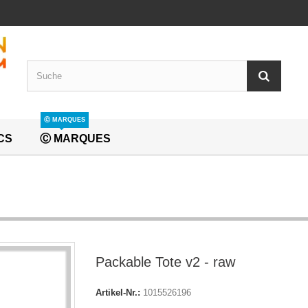
Ⓒ MARQUES
CS
Ⓒ MARQUES
Packable Tote v2 - raw
Artikel-Nr.:
1015526196