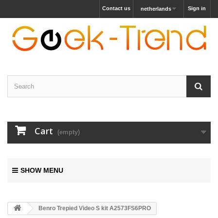
Contact us
Sign in
netherlands
Cart
(empty)
SHOW MENU
Benro Trepied Video S kit A2573FS6PRO