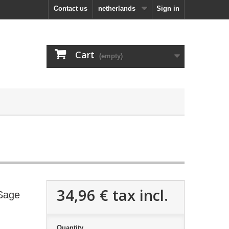
Contact us
netherlands
Sign in
Cart
(empty)
34,96 €
tax incl.
Sage
Quantity