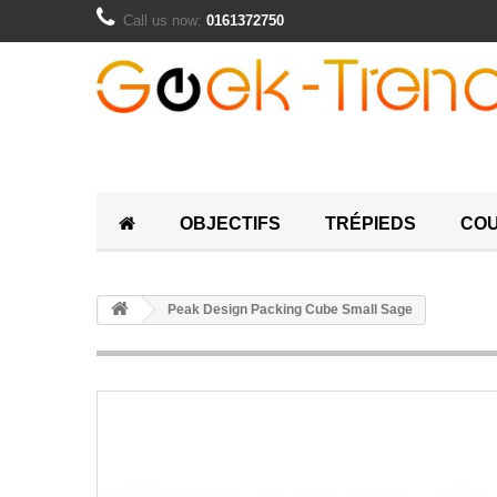
Call us now:
0161372750
OBJECTIFS
TRÉPIEDS
COU
Peak Design Packing Cube Small Sage