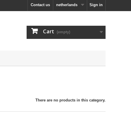
Contact us
netherlands
Sign in
Cart
(empty)
There are no products in this category.