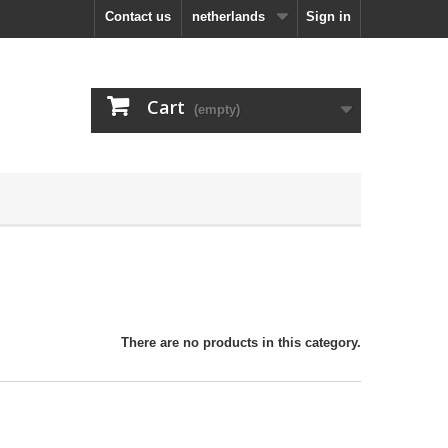
Contact us
netherlands
Sign in
Cart
(empty)
There are no products in this category.