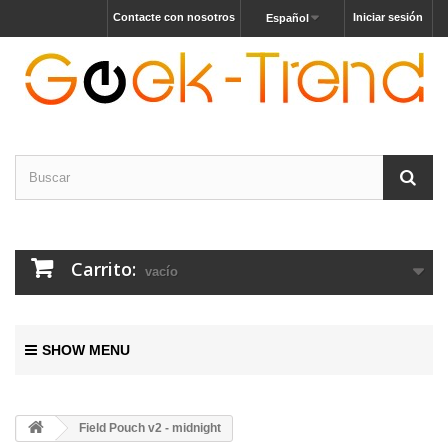
Contacte con nosotros
Iniciar sesión
Español
Carrito:
vacío
SHOW MENU
Field Pouch v2 - midnight