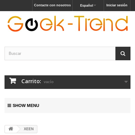
Contacte con nosotros
Iniciar sesión
Español
Carrito:
vacío
SHOW MENU
XEEN