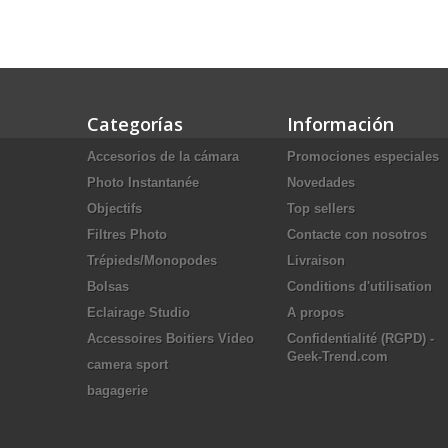
Categorías
Información
Accesorios de la cámara
Promociones especiales
Photo Instantanée
Novedades
Objectifs
Top sellers
Filtres Photo
Contacte con nosotros
Trépieds/Monopodes
Livraison
Bolsas
Conditions d'utilisation
Eclairage Studio
A propos
Accessoires Boitiers Video
Confidentialité (RGPD) -
Geek-Trend.com
camera sport
bagagerie