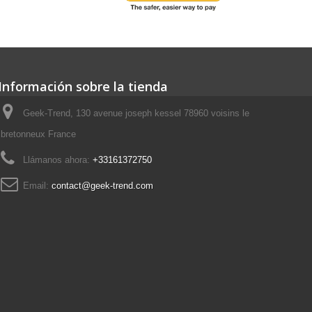
Información sobre la tienda
Geek-Trend, 130 avenue joseph kessel 78960 voisins le
bretonneux France
Llámanos ahora:
+33161372750
Email:
contact@geek-trend.com